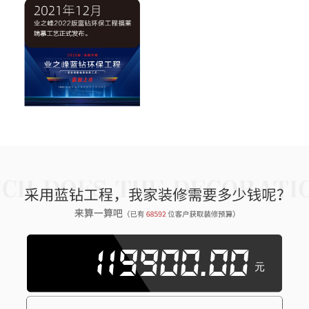
119900.00
元