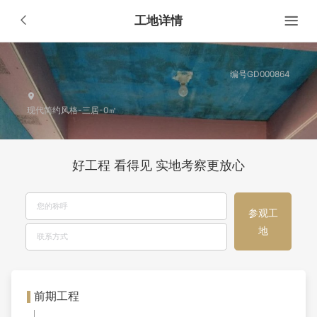
工地详情
编号GD000864
现代简约风格-三居-0㎡
好工程 看得见 实地考察更放心
参观工
地
前期工程