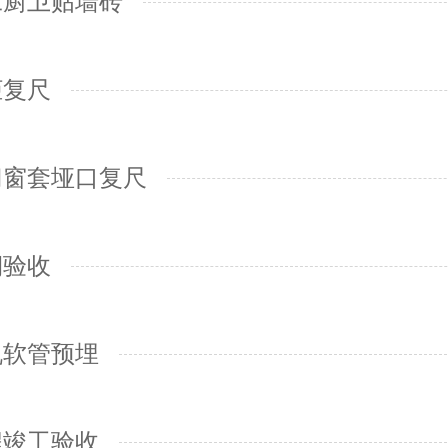
工厨卫贴墙砖
柜复尺
门窗套垭口复尺
期验收
机软管预埋
程竣工验收