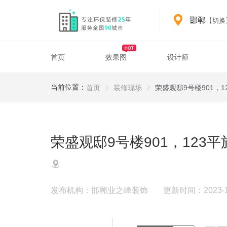
邯郸
【切换
首页
效果图
设计师
Fabricatingyard detail 8
邯郸装修服务
邯郸装修案例与设计参考
当前位置：
首页
装修现场
荣盛观邸9号楼901，1
荣盛观邸9号楼901，123
发布机构：邯郸业之峰装饰
更新时间：2023-12-