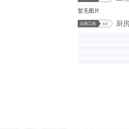
暂无图片
厨
后期工程
3/3