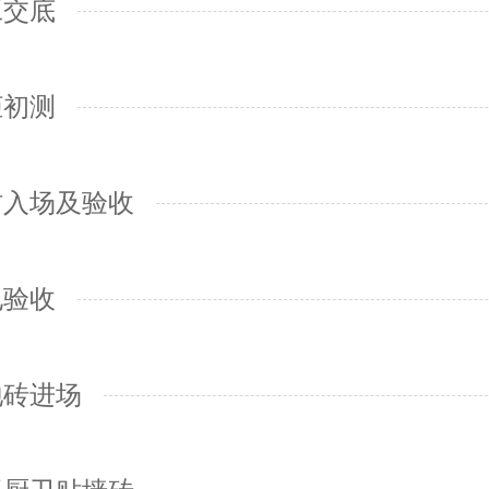
工交底
柜初测
材入场及验收
电验收
地砖进场