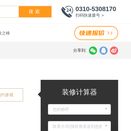
0310-5308170
搜索
扫码快速拨号 >
业之峰
分享到:
装修计算器
预约参观
*
*