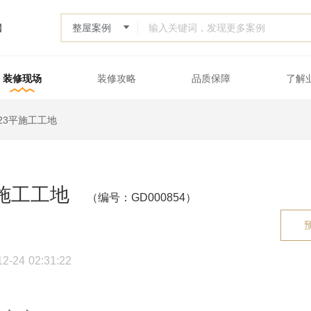
】
装修现场
装修攻略
品质保障
了解
54
23平施工工地
平施工工地
（编号：GD000854）
24 02:31:22