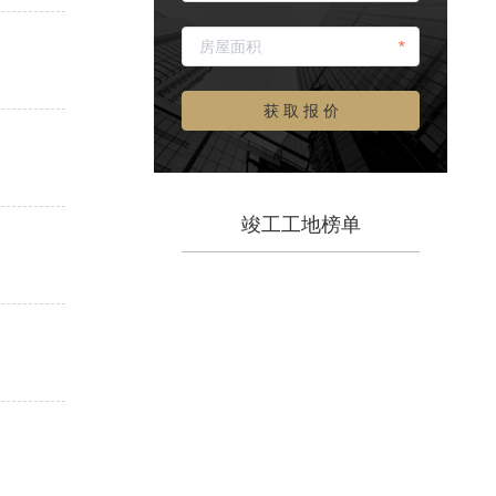
*
获 取 报 价
竣工工地榜单