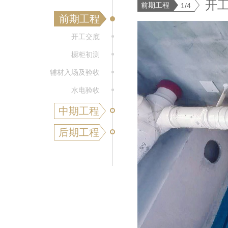
开
前期工程
1/4
前期工程
开工交底
橱柜初测
辅材入场及验收
水电验收
中期工程
后期工程