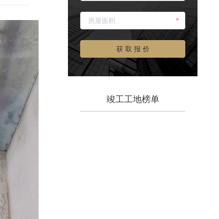
*
获 取 报 价
竣工工地榜单