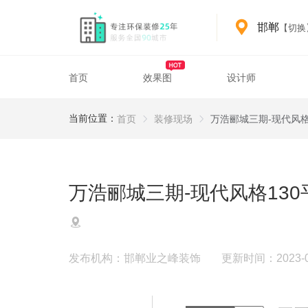
邯郸
【切换
首页
效果图
设计师
Fabricatingyard detail 3
邯郸装修服务
邯郸装修案例与设计参考
当前位置：
首页
装修现场
万浩郦城三期-现代风格
万浩郦城三期-现代风格13
发布机构：邯郸业之峰装饰
更新时间：2023-09-