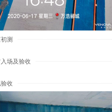
柜初测
材入场及验收
电验收