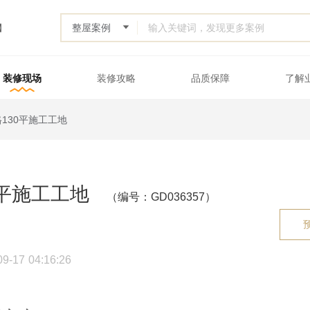
】
装修现场
装修攻略
品质保障
了解
6357
130平施工工地
0平施工工地
（编号：GD036357）
17 04:16:26