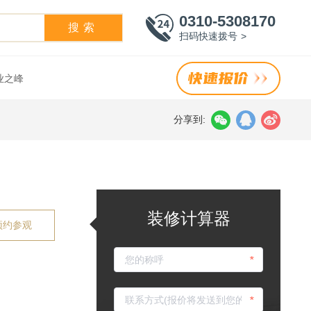
0310-5308170
搜索
扫码快速拨号 >
业之峰
分享到:
装修计算器
预约参观
*
*